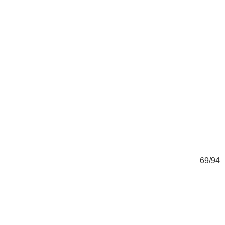
94
69/94