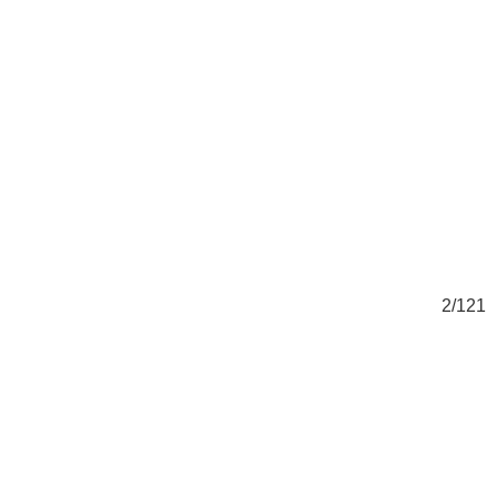
21
2/121