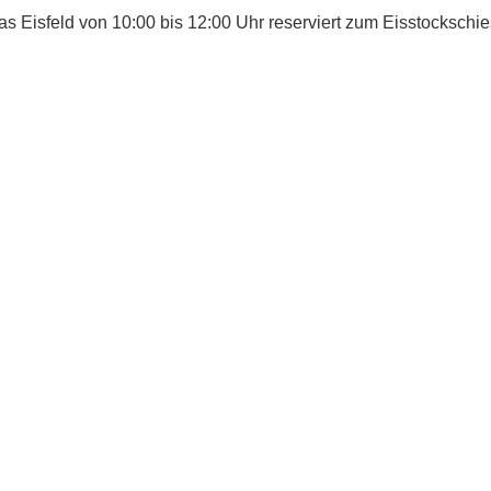
as Eisfeld von 10:00 bis 12:00 Uhr reserviert zum Eisstockschi
Impressum
|
Datenschutz
| © Verein Eisfeld Langnau